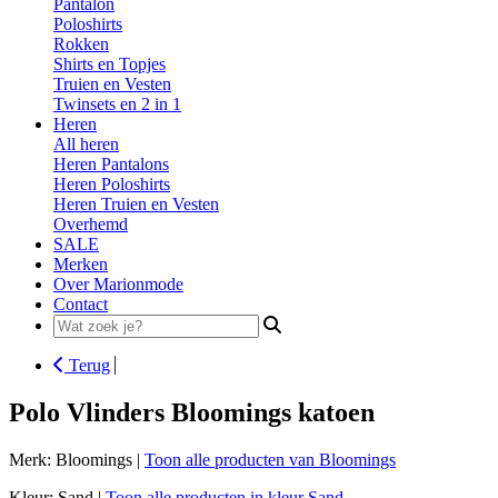
Pantalon
Poloshirts
Rokken
Shirts en Topjes
Truien en Vesten
Twinsets en 2 in 1
Heren
All heren
Heren Pantalons
Heren Poloshirts
Heren Truien en Vesten
Overhemd
SALE
Merken
Over Marionmode
Contact
Search
for:
Terug
Polo Vlinders Bloomings katoen
Merk: Bloomings |
Toon alle producten van Bloomings
Kleur: Sand |
Toon alle producten in kleur Sand