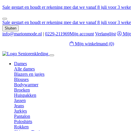
Sale gestart en houdt er rekening mee dat we vanaf 8 juli voor 3 wek
Sale gestart en houdt er rekening mee dat we vanaf 8 juli voor 3 wek
Sluiten
info@marionmode.nl
|
0229-211969
Mijn account
Verlanglijst
Mijn
Mijn winkelmand
(0)
Dames
Alle dames
Blazers en jasjes
Blouses
Bodywarmer
Broeken
Huispakken
Jassen
Jeans
Jurkjes
Pantalon
Poloshirts
Rokken