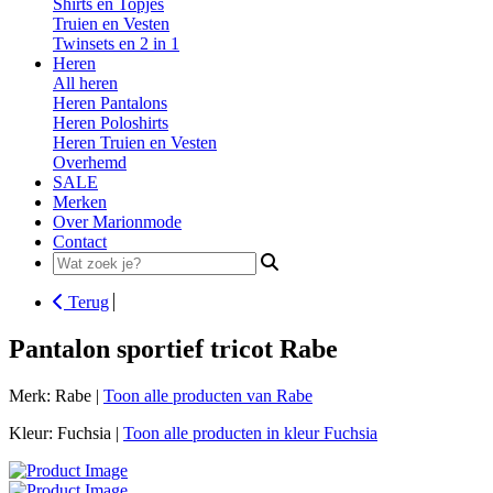
Shirts en Topjes
Truien en Vesten
Twinsets en 2 in 1
Heren
All heren
Heren Pantalons
Heren Poloshirts
Heren Truien en Vesten
Overhemd
SALE
Merken
Over Marionmode
Contact
Search
for:
Terug
Pantalon sportief tricot Rabe
Merk: Rabe |
Toon alle producten van Rabe
Kleur: Fuchsia |
Toon alle producten in kleur Fuchsia