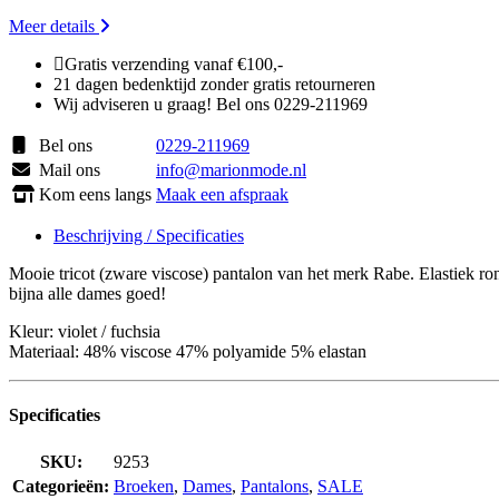
Meer details
Gratis verzending vanaf €100,-
21 dagen bedenktijd zonder gratis retourneren
Wij adviseren u graag! Bel ons 0229-211969
Bel ons
0229-211969
Mail ons
info@marionmode.nl
Kom eens langs
Maak een afspraak
Beschrijving / Specificaties
Mooie tricot (zware viscose) pantalon van het merk Rabe. Elastiek ro
bijna alle dames goed!
Kleur: violet / fuchsia
Materiaal: 48% viscose 47% polyamide 5% elastan
Specificaties
SKU:
9253
Categorieën:
Broeken
,
Dames
,
Pantalons
,
SALE