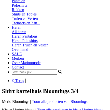
Pantalon
Poloshirts
Rokken
Shirts en Topjes
Truien en Vesten
Twinsets en 2 in 1
Heren
All heren
Heren Pantalons
Heren Poloshirts
Heren Truien en Vesten
Overhemd
SALE
Merken
Over Marionmode
Contact
Search
for:
Terug
Shirt kartelhals Bloomings 3/4
Merk: Bloomings |
Toon alle producten van Bloomings
Kleur: Marine blauw |
Toon alle producten in kleur Marine blauw