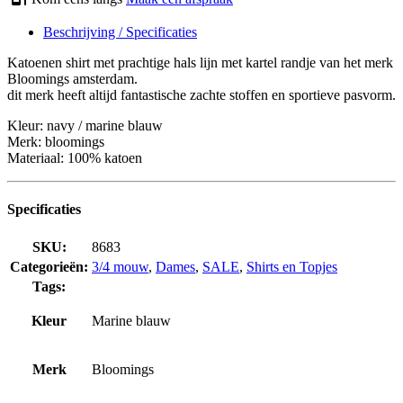
Beschrijving / Specificaties
Katoenen shirt met prachtige hals lijn met kartel randje van het merk
Bloomings amsterdam.
dit merk heeft altijd fantastische zachte stoffen en sportieve pasvorm.
Kleur: navy / marine blauw
Merk: bloomings
Materiaal: 100% katoen
Specificaties
SKU:
8683
Categorieën:
3/4 mouw
,
Dames
,
SALE
,
Shirts en Topjes
Tags:
Kleur
Marine blauw
Merk
Bloomings